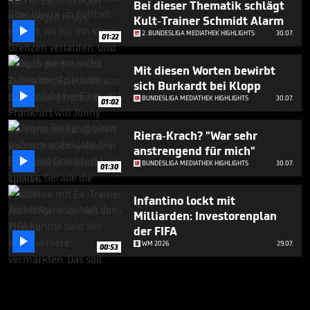
Bei dieser Thematik schlägt
Kult-Trainer Schmidt Alarm

2. BUNDESLIGA MEDIATHEK HIGHLIGHTS
30.07.
01:22
Mit diesen Worten bewirbt
sich Burkardt bei Klopp

BUNDESLIGA MEDIATHEK HIGHLIGHTS
30.07.
01:02
Riera-Krach? "War sehr
anstrengend für mich"

BUNDESLIGA MEDIATHEK HIGHLIGHTS
30.07.
01:30
Infantino lockt mit
Milliarden: Investorenplan
der FIFA

WM 2026
29.07.
00:53