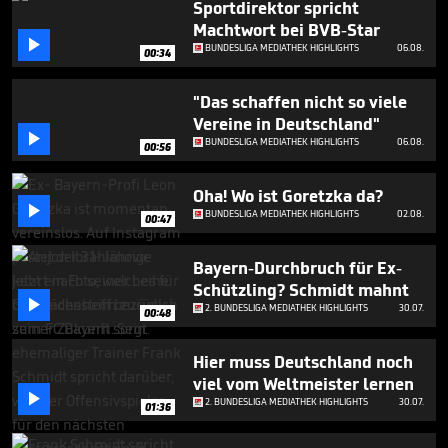
Sportdirektor spricht
1
minute,
Machtwort bei BVB-Star
24

BUNDESLIGA MEDIATHEK HIGHLIGHTS
06.08.
00:34
seconds
"Das schaffen nicht so viele
Vereine in Deutschland"

BUNDESLIGA MEDIATHEK HIGHLIGHTS
06.08.
00:56
Oha! Wo ist Goretzka da?

BUNDESLIGA MEDIATHEK HIGHLIGHTS
02.08.
00:47
Bayern-Durchbruch für Ex-
Schützling? Schmidt mahnt

2. BUNDESLIGA MEDIATHEK HIGHLIGHTS
30.07.
00:48
Hier muss Deutschland noch
viel vom Weltmeister lernen

2. BUNDESLIGA MEDIATHEK HIGHLIGHTS
30.07.
01:36