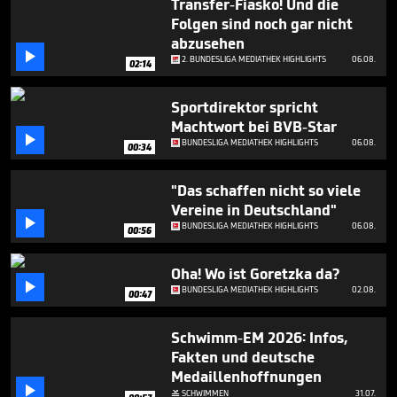
Transfer-Fiasko! Und die
52
Folgen sind noch gar nicht
seconds
abzusehen

2. BUNDESLIGA MEDIATHEK HIGHLIGHTS
06.08.
02:14
Sportdirektor spricht
Machtwort bei BVB-Star

BUNDESLIGA MEDIATHEK HIGHLIGHTS
06.08.
00:34
"Das schaffen nicht so viele
Vereine in Deutschland"

BUNDESLIGA MEDIATHEK HIGHLIGHTS
06.08.
00:56
Oha! Wo ist Goretzka da?

BUNDESLIGA MEDIATHEK HIGHLIGHTS
02.08.
00:47
Schwimm-EM 2026: Infos,
Fakten und deutsche
Medaillenhoffnungen

SCHWIMMEN
31.07.
