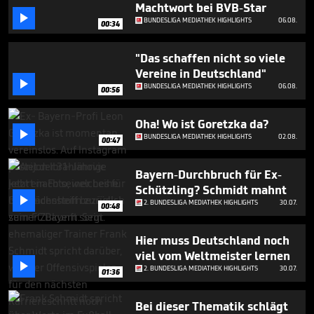
minutes,
Machtwort bei BVB-Star
0

BUNDESLIGA MEDIATHEK HIGHLIGHTS
06.08.
00:34
"Das schaffen nicht so viele
Vereine in Deutschland"

BUNDESLIGA MEDIATHEK HIGHLIGHTS
06.08.
00:56
Oha! Wo ist Goretzka da?

BUNDESLIGA MEDIATHEK HIGHLIGHTS
02.08.
00:47
Bayern-Durchbruch für Ex-
Schützling? Schmidt mahnt

2. BUNDESLIGA MEDIATHEK HIGHLIGHTS
30.07.
00:48
Hier muss Deutschland noch
viel vom Weltmeister lernen

2. BUNDESLIGA MEDIATHEK HIGHLIGHTS
30.07.
01:36
Bei dieser Thematik schlägt