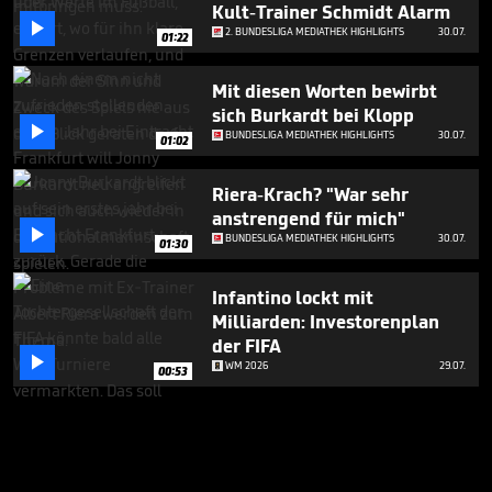
Kult-Trainer Schmidt Alarm

2. BUNDESLIGA MEDIATHEK HIGHLIGHTS
30.07.
01:22
Mit diesen Worten bewirbt
sich Burkardt bei Klopp

BUNDESLIGA MEDIATHEK HIGHLIGHTS
30.07.
01:02
Riera-Krach? "War sehr
anstrengend für mich"

BUNDESLIGA MEDIATHEK HIGHLIGHTS
30.07.
01:30
Infantino lockt mit
Milliarden: Investorenplan
der FIFA

WM 2026
29.07.
00:53