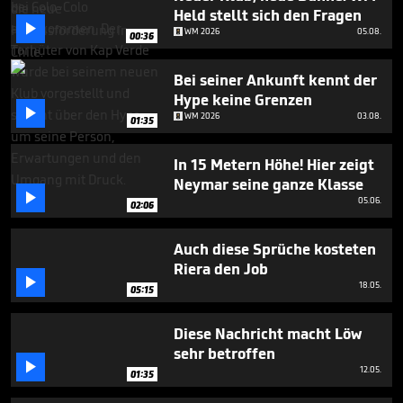
seconds
Held stellt sich den Fragen

WM 2026
05.08.
00:36
Bei seiner Ankunft kennt der
Hype keine Grenzen

WM 2026
03.08.
01:35
In 15 Metern Höhe! Hier zeigt
Neymar seine ganze Klasse

05.06.
02:06
Auch diese Sprüche kosteten
Riera den Job

18.05.
05:15
Diese Nachricht macht Löw
sehr betroffen

12.05.
01:35