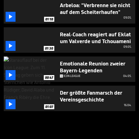
Arbeloa: "Verbrenne sie nicht
auf dem Scheiterhaufen"

09.05.
01:10
Real-Coach reagiert auf Eklat
um Valverde und Tchouameni

09.05.
01:30
Emotionale Reunion zweier
Bayern-Legenden

ICON LEAGUE
04.05.
00:47
Der größte Fanmarsch der
Vereinsgeschichte

16.04.
01:07