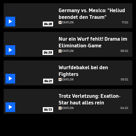
Germany vs. Mexico: "Heliud
beendet den Traum"

EXATLON
11.02.
04:28
Nur ein Wurf fehlt! Drama im
Elimination-Game

EXATLON
08.02.
04:39
Wurfdebakel bei den
Fighters

EXATLON
05.02.
04:21
Trotz Verletzung: Exatlon-
Star haut alles rein

EXATLON
04.02.
04:13