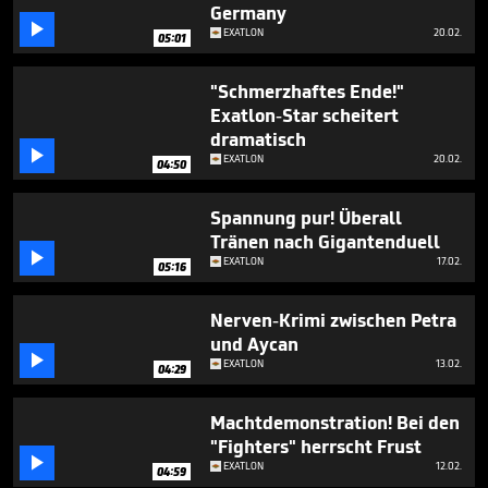
3
Germany

minutes,
EXATLON
20.02.
05:01
15
seconds
"Schmerzhaftes Ende!"
Exatlon-Star scheitert
dramatisch

EXATLON
20.02.
04:50
Spannung pur! Überall
Tränen nach Gigantenduell

EXATLON
17.02.
05:16
Nerven-Krimi zwischen Petra
und Aycan

EXATLON
13.02.
04:29
Machtdemonstration! Bei den
"Fighters" herrscht Frust

EXATLON
12.02.
04:59