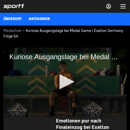


ÜBERSICHT
KATEGORIEN
Mediathek
>
Kuriose Ausgangslage bei Medal Game | Exatlon Germany
Folge 64
Kuriose Ausgangslage bei Medal Game
Kuriose Ausgangslage bei Medal Game
Bei einem Medal Game in Folge 64 von Exatlon Germany kommt es
zu einer kuriosen Ausgangslage.
EXATLON
10.01.25
Das große Finale! Wer krönt
sich zum Exatlon-Champion?

EXATLON
20.02.
04:58
0
Emotionen pur nach
seconds
Finaleinzug bei Exatlon
of