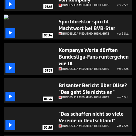
minutes,

BUNDESLIGA MEDIATHEK HIGHLIGHTS
vor 2 Std.
17
01:41
seconds
Sportdirektor spricht
Machtwort bei BVB-Star

BUNDESLIGA MEDIATHEK HIGHLIGHTS
vor 3 Std.
00:34
Kompanys Worte dürften
Bundesliga-Fans runtergehen
wie Öl

BUNDESLIGA MEDIATHEK HIGHLIGHTS
vor 3 Std.
01:21
Brisanter Bericht über Olise?
"Das geht Sie nichts an"

BUNDESLIGA MEDIATHEK HIGHLIGHTS
vor 4 Std.
01:54
"Das schaffen nicht so viele
Vereine in Deutschland"

BUNDESLIGA MEDIATHEK HIGHLIGHTS
vor 4 Std.
00:56