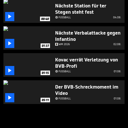
Nächste Station für ter
Stegen steht fest

FUSSBALL
04.08.

00:40
Nächste Verbalattacke gegen
Infantino

WM 2026
02.08.
01:37
Kovac verrät Verletzung von
BVB-Profi

FUSSBALL
01.08.

01:15
Der BVB-Schreckmoment im
Video

FUSSBALL
01.08.

05:11