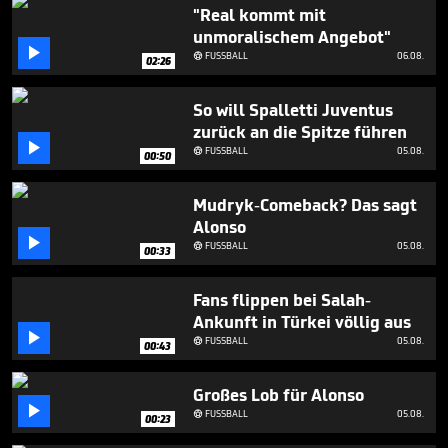
33
"Real kommt mit
seconds
unmoralischem Angebot"

FUSSBALL
06.08.

02:26
So will Spalletti Juventus
zurück an die Spitze führen

FUSSBALL
05.08.

00:50
Mudryk-Comeback? Das sagt
Alonso

FUSSBALL
05.08.

00:33
Fans flippen bei Salah-
Ankunft in Türkei völlig aus

FUSSBALL
05.08.

00:43
Großes Lob für Alonso

FUSSBALL
05.08.

00:23