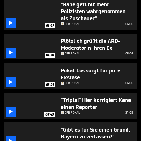
1
"Habe gefühlt mehr
minute,
Polizisten wahrgenommen
17
als Zuschauer"
seconds

DFB-POKAL
06.06.
01:47
Plötzlich grüßt die ARD-
Moderatorin ihren Ex

DFB-POKAL
06.06.
01:20
Pokal-Los sorgt für pure
Ekstase

DFB-POKAL
06.06.
03:21
"Triple!" Hier korrigiert Kane
einen Reporter

DFB-POKAL
24.05.
00:43
"Gibt es für Sie einen Grund,
Bayern zu verlassen?"