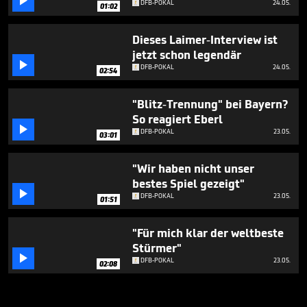

DFB-POKAL
24.05.
01:02
Dieses Laimer-Interview ist
jetzt schon legendär

DFB-POKAL
24.05.
02:54
"Blitz-Trennung" bei Bayern?
So reagiert Eberl

DFB-POKAL
23.05.
03:01
"Wir haben nicht unser
bestes Spiel gezeigt"

DFB-POKAL
23.05.
01:51
"Für mich klar der weltbeste
Stürmer"

DFB-POKAL
23.05.
02:08