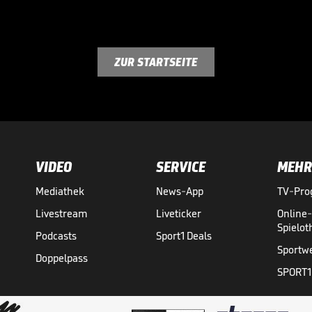
ZUR STARTSEITE
VIDEO
SERVICE
MEHR
Mediathek
News-App
TV-Pr
Livestream
Liveticker
Online
Spielo
Podcasts
Sport1 Deals
Sportw
Doppelpass
SPORT1