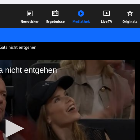





Newsticker
Ergebnisse
Mediathek
Live TV
Originals
-Gala nicht entgehen
a nicht entgehen
Obst-Gala nicht entgehen
nalspiel um die deutsche Basketball-
 Leistung über drei Viertel mit 94:102
ührt von einem überragenden Andreas
13.06.26