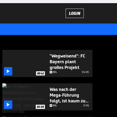
LOGIN
"Wegweisend": FC
Bayern plant
großes Projekt

BBL
04.08.
00:42
Was nach der
Mega-Führung
folgt, ist kaum zu

glauben
BBL
21.06.
05:59