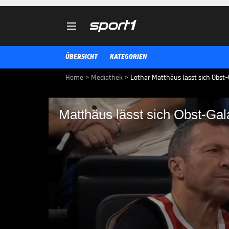

ÜBERSICHT
KATEGORIEN
Home
>
Mediathek
>
Lothar Matthäus lässt sich Obst
Matthäus lässt sich Obst-Gal
Matthäus lässt sich 
Alba Berlin verliert das erste Fi
Meisterschaft trotz einer starken
beim FC Bayern München, angef
Obst mit 33 Punkten.
BBL