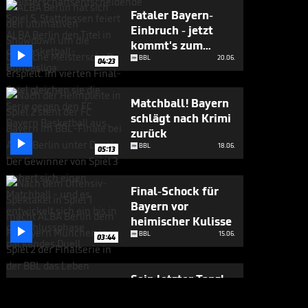
Fataler Bayern-
Einbruch - jetzt
kommt's zum

Showdown
BBL
20.06.
04:23
Matchball! Bayern
schlägt nach Krimi
zurück

BBL
18.06.
05:13
Final-Schock für
Bayern vor
heimischer Kulisse

BBL
15.06.
03:44
Sein letzter Tanz!
Doch Bayerns Star-