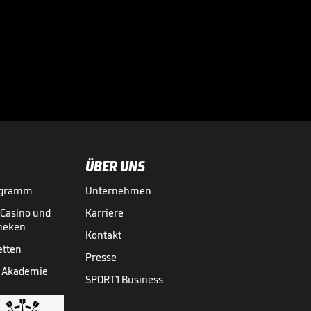
Kovac verrät
Verletzung von
BVB-Profi

FUSSBALL
01.08.

01:15
ÜBER UNS
ogramm
Unternehmen
-Casino und
Karriere
theken
Kontakt
etten
Presse
 Akademie
SPORT1 Business