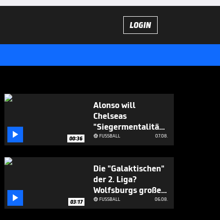
LOGIN
Alonso will
Chelseas
"Siegermentalität"

aufbauen
FUSSBALL
07.08.

00:36
Die "Galaktischen"
der 2. Liga?
Wolfsburgs große

Ziele
FUSSBALL
06.08.

03:17