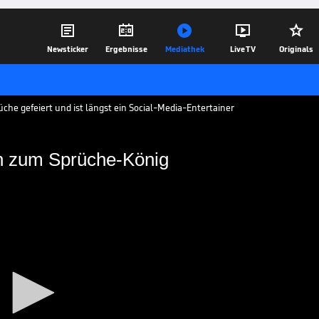





Newsticker
Ergebnisse
Mediathek
Live TV
Originals
üche gefeiert und ist längst ein Social-Media-Entertainer
en zum Sprüche-König
m Prinzen zum Sprüche-
 oder seinen Social-Media-Kanälen -
guten Spruch parat und ist damit längst