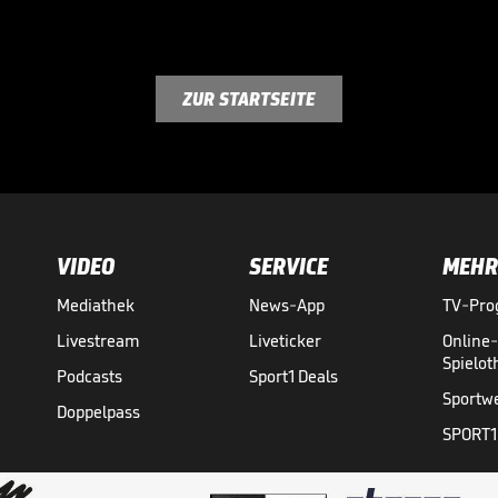
ZUR STARTSEITE
VIDEO
SERVICE
MEHR
Mediathek
News-App
TV-Pr
Livestream
Liveticker
Online
Spielo
Podcasts
Sport1 Deals
Sportw
Doppelpass
SPORT1