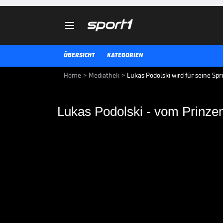

ÜBERSICHT
KATEGORIEN
Home
>
Mediathek
>
Lukas Podolski wird für seine Spr
Lukas Podolski - vom Prinz
Lukas Podolski - vo
König
Egal ob auf der Pressekonferenz
Lukas Podolski hat immer einen 
zum Kult-Entertainer gereift.