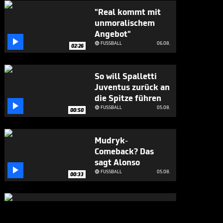
"Real kommt mit
unmoralischem
Angebot"

FUSSBALL
06.08.

02:26
So will Spalletti
Juventus zurück an
die Spitze führen

FUSSBALL
05.08.

00:50
Mudryk-
Comeback? Das
sagt Alonso

FUSSBALL
05.08.

00:33
Fans flippen bei
Salah-Ankunft in