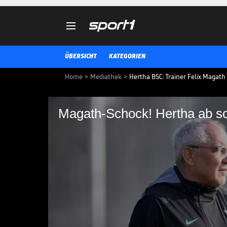

ÜBERSICHT
KATEGORIEN
Home
>
Mediathek
>
Hertha BSC: Trainer Felix Magat
Magath-Schock! Hertha ab so
Magath-Schock! Hert
Cheftrainer
Das Debüt von Hertha-Trainer Fe
Hoffenheim stattfinden. Der Coac
Corona-Test in Isolation.