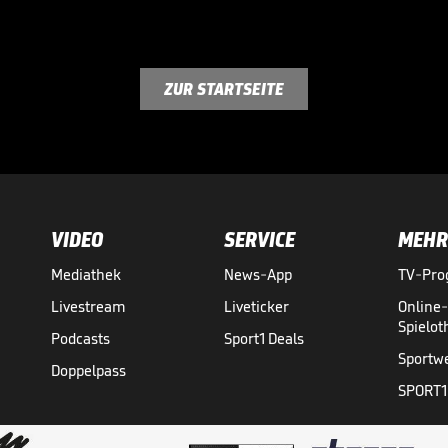
ZUR STARTSEITE
VIDEO
SERVICE
MEHR
Mediathek
News-App
TV-Pr
Livestream
Liveticker
Online
Spielo
Podcasts
Sport1 Deals
Sportw
Doppelpass
SPORT1