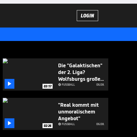
LOGIN
Die "Galaktischen"
der 2. Liga?
Wolfsburgs große

Ziele
FUSSBALL
06.08.

03:17
"Real kommt mit
unmoralischem
Angebot"

FUSSBALL
06.08.

02:26