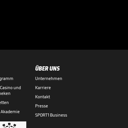
Der BVB-
Schreckmoment im
Video

FUSSBALL
01.08.

05:11
ÜBER UNS
ogramm
Unternehmen
-Casino und
Karriere
theken
Kontakt
etten
Presse
 Akademie
SPORT1 Business