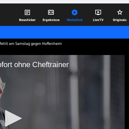





Newsticker
Ergebnisse
Mediathek
Live TV
Originals
h fehlt am Samstag gegen Hoffenheim
fort ohne Cheftrainer
ha ab sofort ohne
lix Magath wird nicht am Samstag gegen
h befindet sich nach einem positiven