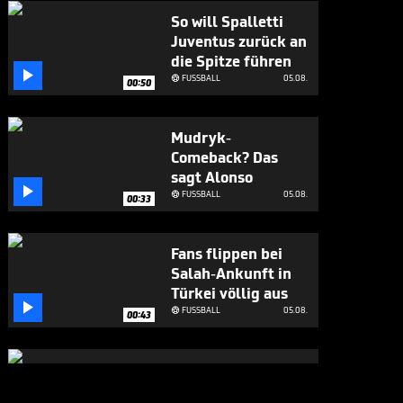
So will Spalletti
Juventus zurück an
die Spitze führen

FUSSBALL
05.08.

00:50
Mudryk-
Comeback? Das
sagt Alonso

FUSSBALL
05.08.

00:33
Fans flippen bei
Salah-Ankunft in
Türkei völlig aus

FUSSBALL
05.08.

00:43
Großes Lob für
Alonso