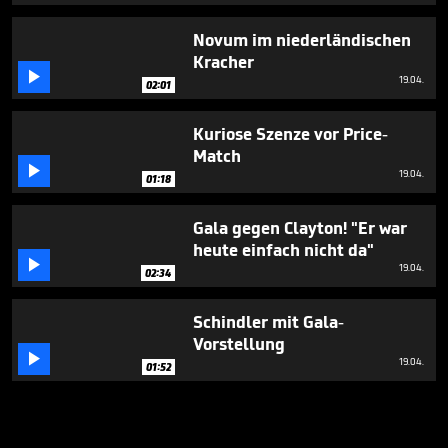
Novum im niederländischen
Kracher

19.04.
02:01
Kuriose Szenze vor Price-
Match

19.04.
01:18
Gala gegen Clayton! "Er war
heute einfach nicht da"

19.04.
02:34
Schindler mit Gala-
Vorstellung

19.04.
01:52