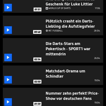
minutes,
Geschenk für Luke Littler
7

WORLD CUP OF DARTS
17.06.
seconds
01:51
Plötzlich crasht ein Darts-
Liebling die Aufstiegsfeier

INT. FUSSBALL
28.04.

00:48
Die Darts-Stars am
Pokertisch - SPORT1 war
mittendrin

26.04.
02:34
Matchdart-Drama um
Schindler

19.04.
02:50
Nummer zehn perfekt! Price-
Show vor deutschen Fans

19.04.
01:59