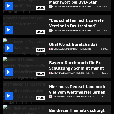
Machtwort bei BVB-Star
1

minute,
BUNDESLIGA MEDIATHEK HIGHLIGHTS
vor 11 Std.
00:34
39
seconds
"Das schaffen nicht so viele
Vereine in Deutschland"

BUNDESLIGA MEDIATHEK HIGHLIGHTS
vor 12 Std.
00:56
Oha! Wo ist Goretzka da?

BUNDESLIGA MEDIATHEK HIGHLIGHTS
02.08.
00:47
Bayern-Durchbruch für Ex-
Schützling? Schmidt mahnt

2. BUNDESLIGA MEDIATHEK HIGHLIGHTS
30.07.
00:48
Hier muss Deutschland noch
viel vom Weltmeister lernen

2. BUNDESLIGA MEDIATHEK HIGHLIGHTS
30.07.
01:36
Bei dieser Thematik schlägt