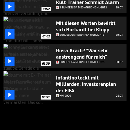
Kult-Trainer Schmidt Alarm

2. BUNDESLIGA MEDIATHEK HIGHLIGHTS
30.07.
01:22
Mit diesen Worten bewirbt
sich Burkardt bei Klopp

BUNDESLIGA MEDIATHEK HIGHLIGHTS
30.07.
01:02
Riera-Krach? "War sehr
anstrengend für mich"

BUNDESLIGA MEDIATHEK HIGHLIGHTS
30.07.
01:30
Infantino lockt mit
Milliarden: Investorenplan
der FIFA

WM 2026
29.07.
00:53