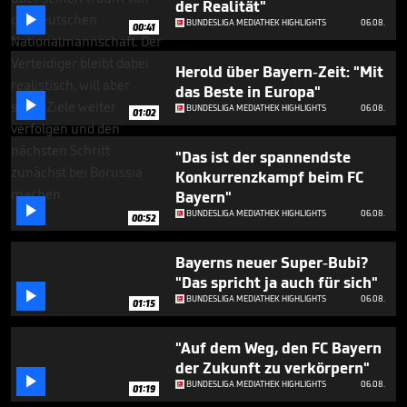
der Realität"

BUNDESLIGA MEDIATHEK HIGHLIGHTS
06.08.
00:41
Herold über Bayern-Zeit: "Mit
das Beste in Europa"

BUNDESLIGA MEDIATHEK HIGHLIGHTS
06.08.
01:02
"Das ist der spannendste
Konkurrenzkampf beim FC
Bayern"

BUNDESLIGA MEDIATHEK HIGHLIGHTS
06.08.
00:52
Bayerns neuer Super-Bubi?
"Das spricht ja auch für sich"

BUNDESLIGA MEDIATHEK HIGHLIGHTS
06.08.
01:15
"Auf dem Weg, den FC Bayern
der Zukunft zu verkörpern"

BUNDESLIGA MEDIATHEK HIGHLIGHTS
06.08.
01:19