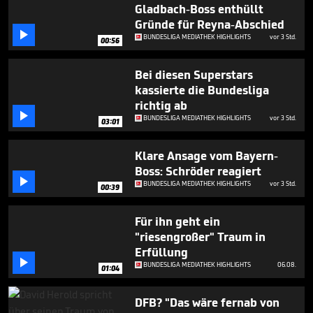
minutes,
Gladbach-Boss enthüllt
21
Gründe für Reyna-Abschied
seconds

BUNDESLIGA MEDIATHEK HIGHLIGHTS
vor 3 Std.
00:56
Bei diesen Superstars
kassierte die Bundesliga
richtig ab

BUNDESLIGA MEDIATHEK HIGHLIGHTS
vor 3 Std.
03:01
Klare Ansage vom Bayern-
Boss: Schröder reagiert

BUNDESLIGA MEDIATHEK HIGHLIGHTS
vor 3 Std.
00:39
Für ihn geht ein
"riesengroßer" Traum in
Erfüllung

BUNDESLIGA MEDIATHEK HIGHLIGHTS
06.08.
01:04
DFB? "Das wäre fernab von