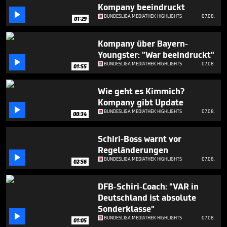
1
Kompany beeindruckt
minute,

BUNDESLIGA MEDIATHEK HIGHLIGHTS
07.08.
01:29
37
seconds
Kompany über Bayern-
Youngster: "War beeindruckt"

BUNDESLIGA MEDIATHEK HIGHLIGHTS
07.08.
01:55
Wie geht es Kimmich?
Kompany gibt Update

BUNDESLIGA MEDIATHEK HIGHLIGHTS
07.08.
00:34
Schiri-Boss warnt vor
Regeländerungen

BUNDESLIGA MEDIATHEK HIGHLIGHTS
07.08.
02:56
DFB-Schiri-Coach: "VAR in
Deutschland ist absolute
Sonderklasse"

BUNDESLIGA MEDIATHEK HIGHLIGHTS
07.08.
01:05