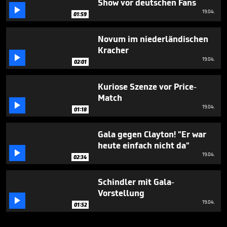
Show vor deutschen Fans

19.04.
01:59
Novum im niederländischen
Kracher

19.04.
02:01
Kuriose Szenze vor Price-
Match

19.04.
01:18
Gala gegen Clayton! "Er war
heute einfach nicht da"

19.04.
02:34
Schindler mit Gala-
Vorstellung

19.04.
01:52