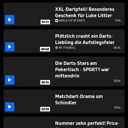
4
minutes,
XXL-Dartpfeil! Besonderes
31
Geschenk für Luke Littler
seconds

WORLD CUP OF DARTS
17.06.
01:51
Plötzlich crasht ein Darts-
Liebling die Aufstiegsfeier

INT. FUSSBALL
28.04.

00:48
Die Darts-Stars am
Pokertisch - SPORT1 war
mittendrin

26.04.
02:34
Matchdart-Drama um
Schindler

19.04.
02:50
Nummer zehn perfekt! Price-