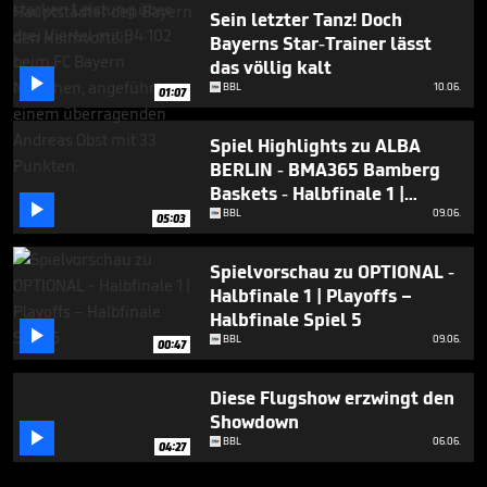
Sein letzter Tanz! Doch
Bayerns Star-Trainer lässt
das völlig kalt

BBL
10.06.
01:07
Spiel Highlights zu ALBA
BERLIN - BMA365 Bamberg
Baskets - Halbfinale 1 |

Playoffs – Halbfinale Spiel 5
BBL
09.06.
05:03
Spielvorschau zu OPTIONAL -
Halbfinale 1 | Playoffs –
Halbfinale Spiel 5

BBL
09.06.
00:47
Diese Flugshow erzwingt den
Showdown

BBL
06.06.
04:27