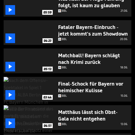
4
folgt, ist kaum zu glauben
minutes,

BBL
21.06.
43
05:59
seconds
Fataler Bayern-Einbruch -
jetzt kommt's zum Showdown

BBL
20.06.
04:23
Matchball! Bayern schlägt
nach Krimi zurück

BBL
18.06.
05:13
Final-Schock für Bayern vor
heimischer Kulisse

BBL
15.06.
03:44
Matthäus lässt sich Obst-
Gala nicht entgehen

BBL
13.06.
04:51