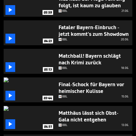
3
folgt, ist kaum zu glauben
minutes,

BBL
21.06.
37
05:59
seconds
Fataler Bayern-Einbruch -
jetzt kommt's zum Showdown

BBL
20.06.
04:23
Matchball! Bayern schlägt
nach Krimi zurück

BBL
18.06.
05:13
Final-Schock für Bayern vor
heimischer Kulisse

BBL
15.06.
03:44
Matthäus lässt sich Obst-
Gala nicht entgehen

BBL
13.06.
04:51