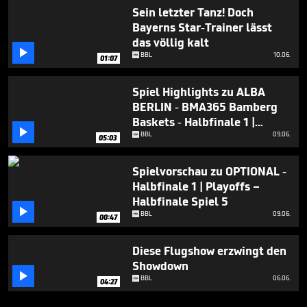
Sein letzter Tanz! Doch
Bayerns Star-Trainer lässt
das völlig kalt

BBL
10.06.
01:07
Spiel Highlights zu ALBA
BERLIN - BMA365 Bamberg
Baskets - Halbfinale 1 |

Playoffs – Halbfinale Spiel 5
BBL
09.06.
05:03
Spielvorschau zu OPTIONAL -
Halbfinale 1 | Playoffs –
Halbfinale Spiel 5

BBL
09.06.
00:47
Diese Flugshow erzwingt den
Showdown

BBL
06.06.
04:27