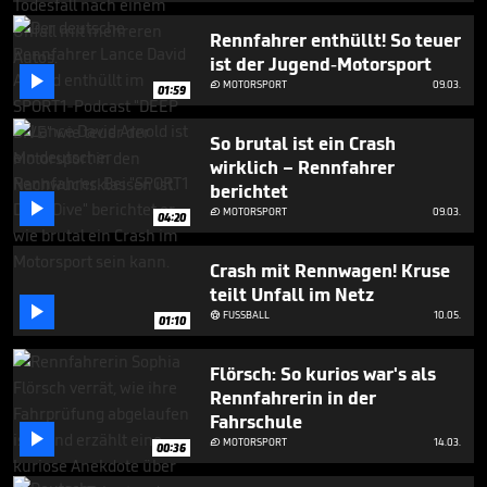
35
seconds
Rennfahrer enthüllt! So teuer
ist der Jugend-Motorsport

MOTORSPORT
09.03.

01:59
So brutal ist ein Crash
wirklich – Rennfahrer
berichtet

MOTORSPORT
09.03.

04:20
Crash mit Rennwagen! Kruse
teilt Unfall im Netz

FUSSBALL
10.05.

01:10
Flörsch: So kurios war's als
Rennfahrerin in der
Fahrschule

MOTORSPORT
14.03.

00:36