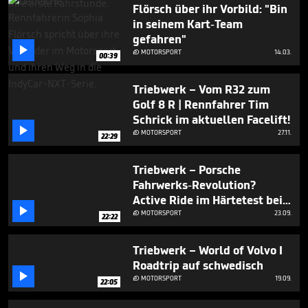
Flörsch über ihr Vorbild: "Bin
in seinem Kart-Team
gefahren"

MOTORSPORT
14.03.

00:39
Triebwerk – Vom R32 zum
Golf 8 R | Rennfahrer Tim
Schrick im aktuellen Facelift!

MOTORSPORT
27.11.

22:29
Triebwerk – Porsche
Fahrwerks-Revolution?
Active Ride im Härtetest bei

Walter Röhrl & Tim Schrick I
MOTORSPORT
23.09.

22:22
Nürburgring Nordschleife
Triebwerk – World of Volvo I
Roadtrip auf schwedisch

MOTORSPORT
19.09.

22:05