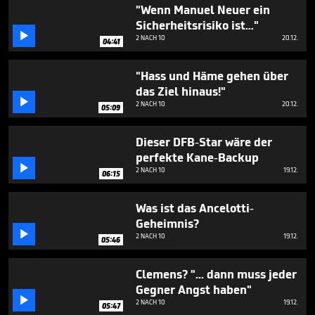
4
"Wenn Manuel Neuer ein
minutes,
Sicherheitsrisiko ist…"
45

2 NACH 10
20.12.
seconds
04:41
"Hass und Häme gehen über
das Ziel hinaus!"

2 NACH 10
20.12.
05:09
Dieser DFB-Star wäre der
perfekte Kane-Backup

2 NACH 10
19.12.
06:15
Was ist das Ancelotti-
Geheimnis?

2 NACH 10
19.12.
05:46
Clemens? "... dann muss jeder
Gegner Angst haben"

2 NACH 10
19.12.
05:47