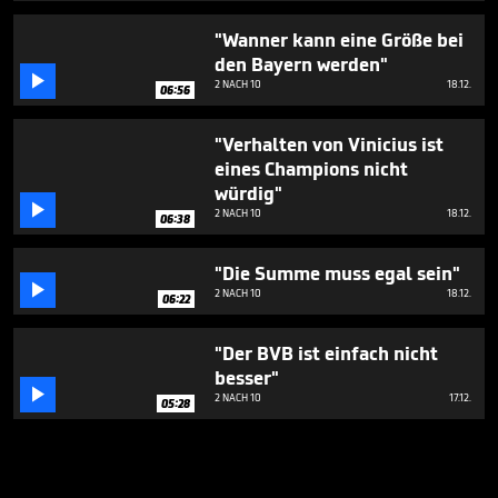
"Wanner kann eine Größe bei
den Bayern werden"

2 NACH 10
18.12.
06:56
"Verhalten von Vinicius ist
eines Champions nicht
würdig"

2 NACH 10
18.12.
06:38
"Die Summe muss egal sein"

2 NACH 10
18.12.
06:22
"Der BVB ist einfach nicht
besser"

2 NACH 10
17.12.
05:28