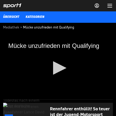


ÜBERSICHT
KATEGORIEN
Mediathek
>
Mücke unzufrieden mit Qualifying
Mücke unzufrieden mit Qualifying
Mücke unzufrieden mit Qualifying
Platz vier für Ford im Qualifying von Silverstone - für Stefan Mücke
zu wenig.
MOTORSPORT
15.04.17
Todesfall überschattet
Langstreckenrennen am
Nürburgring

MOTORSPORT
19.04.

01:07
0
seconds
Rennfahrer enthüllt! So teuer
of
50
ist der Jugend-Motorsport