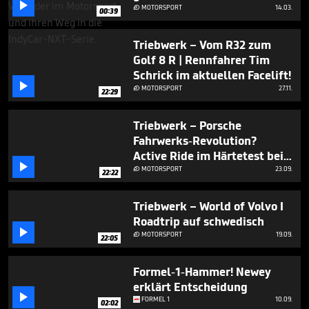

MOTORSPORT
14.03.

00:39
Triebwerk – Vom R32 zum
Golf 8 R | Rennfahrer Tim
Schrick im aktuellen Facelift!

MOTORSPORT
27.11.

22:29
Triebwerk – Porsche
Fahrwerks-Revolution?
Active Ride im Härtetest bei

Walter Röhrl & Tim Schrick I
MOTORSPORT
23.09.

22:22
Nürburgring Nordschleife
Triebwerk – World of Volvo I
Roadtrip auf schwedisch

MOTORSPORT
19.09.

22:05
Formel-1-Hammer! Newey
erklärt Entscheidung

FORMEL 1
10.09.
02:02