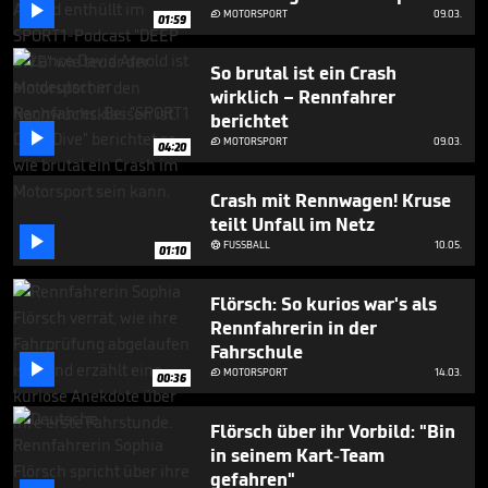
seconds

MOTORSPORT
09.03.

01:59
So brutal ist ein Crash
wirklich – Rennfahrer
berichtet

MOTORSPORT
09.03.

04:20
Crash mit Rennwagen! Kruse
teilt Unfall im Netz

FUSSBALL
10.05.

01:10
Flörsch: So kurios war's als
Rennfahrerin in der
Fahrschule

MOTORSPORT
14.03.

00:36
Flörsch über ihr Vorbild: "Bin
in seinem Kart-Team
gefahren"