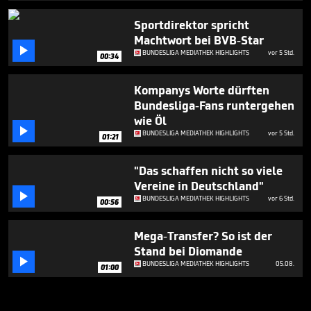
Sportdirektor spricht
Machtwort bei BVB-Star

BUNDESLIGA MEDIATHEK HIGHLIGHTS
vor 5 Std.
00:34
Kompanys Worte dürften
Bundesliga-Fans runtergehen
wie Öl

BUNDESLIGA MEDIATHEK HIGHLIGHTS
vor 5 Std.
01:21
"Das schaffen nicht so viele
Vereine in Deutschland"

BUNDESLIGA MEDIATHEK HIGHLIGHTS
vor 6 Std.
00:56
Mega-Transfer? So ist der
Stand bei Diomande

BUNDESLIGA MEDIATHEK HIGHLIGHTS
05.08.
01:00