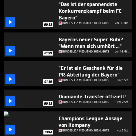
3
"Das ist der spannendste
minutes,
Konkurrenzkampf beim FC
1
Bayern"
second

BUNDESLIGA MEDIATHEK HIGHLIGHTS
vor 36 Min.
00:52
Bayerns neuer Super-Bubi?
"Wenn man sich umhört ..."

BUNDESLIGA MEDIATHEK HIGHLIGHTS
vor 46 Min.
01:29
"Er ist ein Geschenk für die
PR-Abteilung der Bayern"

BUNDESLIGA MEDIATHEK HIGHLIGHTS
vor 1 Std.
01:19
Diomande-Transfer offiziell!

BUNDESLIGA MEDIATHEK HIGHLIGHTS
vor 2 Std.
00:52
Champions-League-Ansage
von Kompany

BUNDESLIGA MEDIATHEK HIGHLIGHTS
vor 3 Std.
01:41