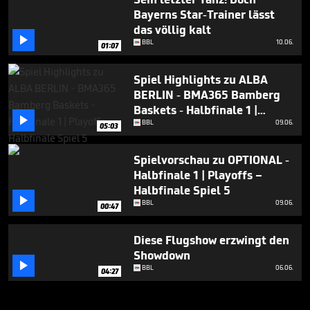
Bayerns Star-Trainer lässt
das völlig kalt

BBL
10.06.
01:07
Spiel Highlights zu ALBA
BERLIN - BMA365 Bamberg
Baskets - Halbfinale 1 |

Playoffs – Halbfinale Spiel 5
BBL
09.06.
05:03
Spielvorschau zu OPTIONAL -
Halbfinale 1 | Playoffs –
Halbfinale Spiel 5

BBL
09.06.
00:47
Diese Flugshow erzwingt den
Showdown

BBL
06.06.
04:27