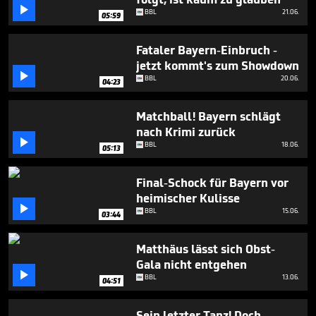
seconds

BBL
21.06.
05:59
Fataler Bayern-Einbruch -
jetzt kommt's zum Showdown

BBL
20.06.
04:23
Matchball! Bayern schlägt
nach Krimi zurück

BBL
18.06.
05:13
Final-Schock für Bayern vor
heimischer Kulisse

BBL
15.06.
03:44
Matthäus lässt sich Obst-
Gala nicht entgehen

BBL
13.06.
04:51
Sein letzter Tanz! Doch