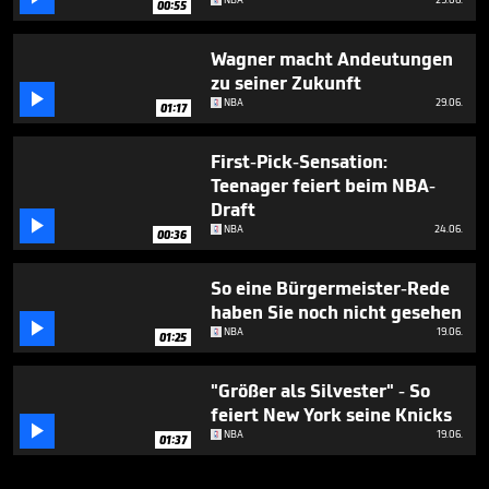
00:55
Wagner macht Andeutungen
zu seiner Zukunft

NBA
29.06.
01:17
First-Pick-Sensation:
Teenager feiert beim NBA-
Draft

NBA
24.06.
00:36
So eine Bürgermeister-Rede
haben Sie noch nicht gesehen

NBA
19.06.
01:25
"Größer als Silvester" - So
feiert New York seine Knicks

NBA
19.06.
01:37