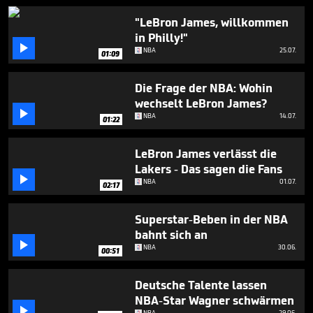
2
minutes,
"LeBron James, willkommen
7
in Philly!"
seconds

NBA
25.07.
01:09
Die Frage der NBA: Wohin
wechselt LeBron James?

NBA
14.07.
01:22
LeBron James verlässt die
Lakers - Das sagen die Fans

NBA
01.07.
02:17
Superstar-Beben in der NBA
bahnt sich an

NBA
30.06.
00:51
Deutsche Talente lassen
NBA-Star Wagner schwärmen

NBA
29.06.