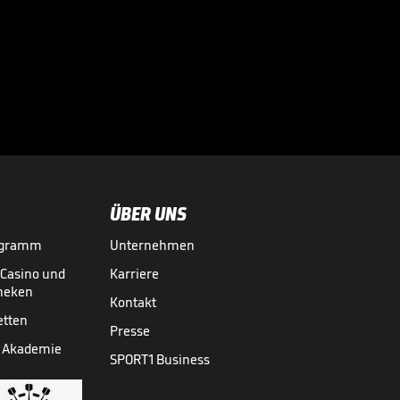
"Die FIFA will den
Fußball erpressen"

WM 2026
31.07.
01:19
ÜBER UNS
ogramm
Unternehmen
-Casino und
Karriere
theken
Kontakt
etten
Presse
 Akademie
SPORT1 Business