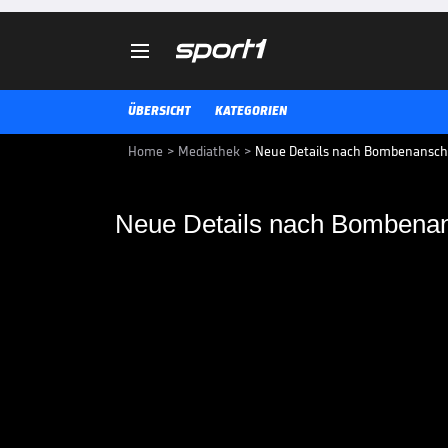

ÜBERSICHT
KATEGORIEN
Home
>
Mediathek
>
Neue Details nach Bombenansch
Neue Details nach Bombenan
Neue Details nach B
Nach der Festnahme eines Tatver
Bundesanwaltschaft neue Detai
Teambus von Borussia Dortmund
FUSSBALL