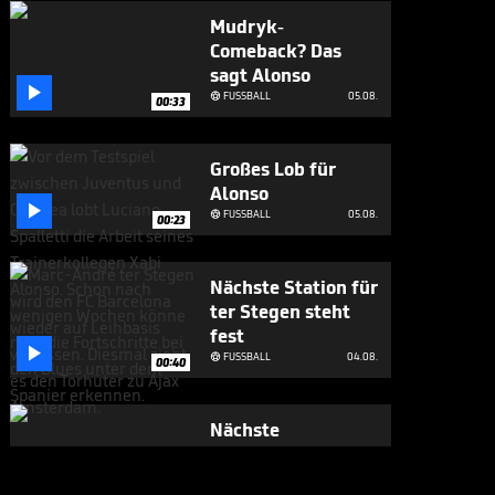
Mudryk-
Comeback? Das
sagt Alonso

FUSSBALL
05.08.

00:33
Großes Lob für
Alonso

FUSSBALL
05.08.

00:23
Nächste Station für
ter Stegen steht
fest

FUSSBALL
04.08.

00:40
Nächste
Verbalattacke
gegen Infantino