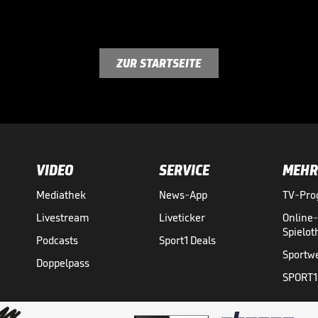
ZUR STARTSEITE
VIDEO
SERVICE
MEHR
Mediathek
News-App
TV-Pr
Livestream
Liveticker
Online
Spielo
Podcasts
Sport1 Deals
Sportw
Doppelpass
SPORT1