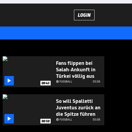
LOGIN
Fans flippen bei
Salah-Ankunft in
Türkei völlig aus

FUSSBALL
05.08.

00:43
So will Spalletti
Juventus zurück an
die Spitze führen

FUSSBALL
05.08.

00:50