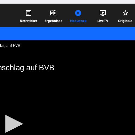





Newsticker
Ergebnisse
Mediathek
Live TV
Originals
lag auf BVB
schlag auf BVB
ombenanschlag auf BVB
dächtigen gibt die Pressesprecherin der
ls zum Bombenanschlag auf den
 bekannt.
21.04.17