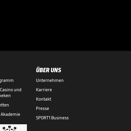
Der BVB-
Schreckmoment im
Video

FUSSBALL
01.08.

05:11
ÜBER UNS
ogramm
Unternehmen
-Casino und
Karriere
theken
Kontakt
etten
Presse
 Akademie
SPORT1 Business