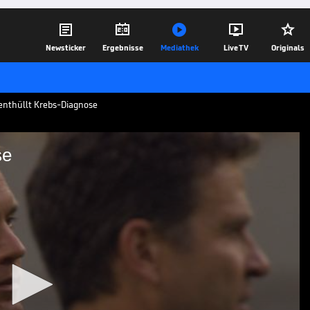





Newsticker
Ergebnisse
Mediathek
Live TV
Originals
enthüllt Krebs-Diagnose
se
s-Diagnose
ach wegen einer Krebserkrankung
s FC Bayern spricht erstmals über die
02.11.22