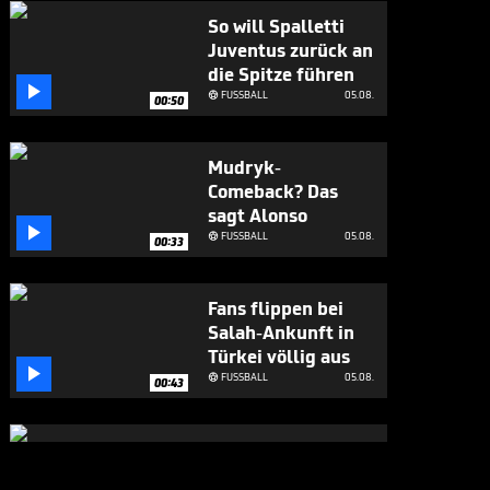
So will Spalletti
Juventus zurück an
die Spitze führen

FUSSBALL
05.08.

00:50
Mudryk-
Comeback? Das
sagt Alonso

FUSSBALL
05.08.

00:33
Fans flippen bei
Salah-Ankunft in
Türkei völlig aus

FUSSBALL
05.08.

00:43
Großes Lob für
Alonso