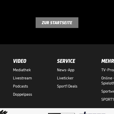
ZUR STARTSEITE
VIDEO
SERVICE
MEHR
Mediathek
News-App
TV-Pr
Livestream
Liveticker
Online
Spielo
Podcasts
Sport1 Deals
Sportw
Doppelpass
SPORT1