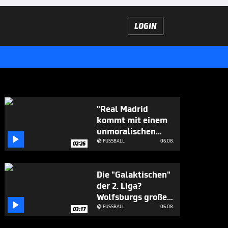
LOGIN
"Real Madrid
kommt mit einem
unmoralischen

Angebot"
FUSSBALL
06.08.

02:26
Die "Galaktischen"
der 2. Liga?
Wolfsburgs große

Ziele
FUSSBALL
06.08.

03:17