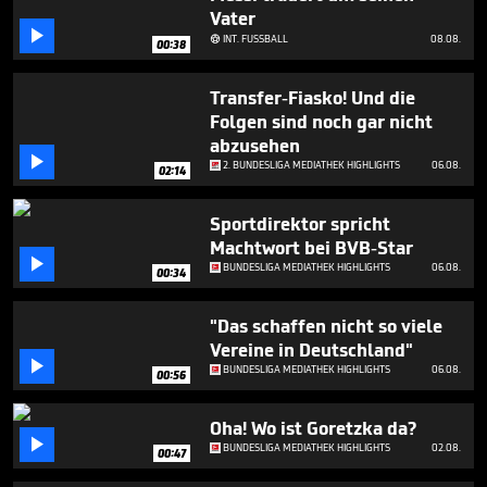
minute,
Vater
30

INT. FUSSBALL
08.08.
seconds

00:38
Transfer-Fiasko! Und die
Folgen sind noch gar nicht
abzusehen

2. BUNDESLIGA MEDIATHEK HIGHLIGHTS
06.08.
02:14
Sportdirektor spricht
Machtwort bei BVB-Star

BUNDESLIGA MEDIATHEK HIGHLIGHTS
06.08.
00:34
"Das schaffen nicht so viele
Vereine in Deutschland"

BUNDESLIGA MEDIATHEK HIGHLIGHTS
06.08.
00:56
Oha! Wo ist Goretzka da?

BUNDESLIGA MEDIATHEK HIGHLIGHTS
02.08.
00:47