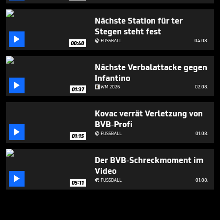
Nächste Station für ter
Stegen steht fest

FUSSBALL
04.08.

00:40
Nächste Verbalattacke gegen
Infantino

WM 2026
02.08.
01:37
Kovac verrät Verletzung von
BVB-Profi

FUSSBALL
01.08.

01:15
Der BVB-Schreckmoment im
Video

FUSSBALL
01.08.

05:11