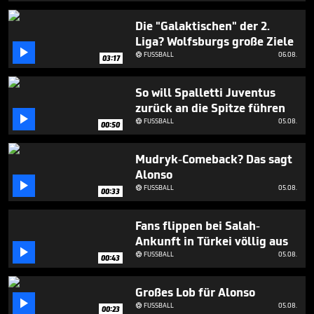
1
minute,
Die "Galaktischen" der 2.
54
Liga? Wolfsburgs große Ziele
seconds

FUSSBALL
06.08.

03:17
So will Spalletti Juventus
zurück an die Spitze führen

FUSSBALL
05.08.

00:50
Mudryk-Comeback? Das sagt
Alonso

FUSSBALL
05.08.

00:33
Fans flippen bei Salah-
Ankunft in Türkei völlig aus

FUSSBALL
05.08.

00:43
Großes Lob für Alonso

FUSSBALL
05.08.

00:23