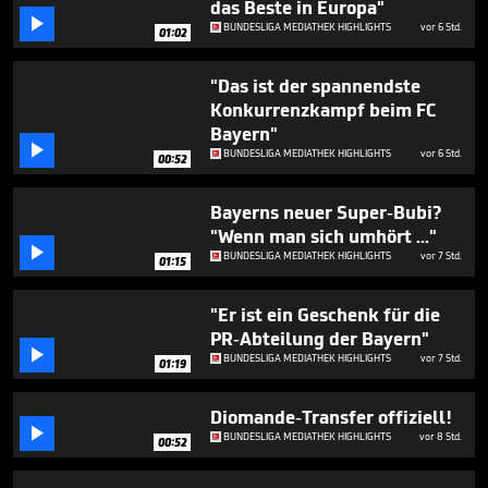
das Beste in Europa"
minute,

58
BUNDESLIGA MEDIATHEK HIGHLIGHTS
vor 6 Std.
01:02
seconds
"Das ist der spannendste
Konkurrenzkampf beim FC
Bayern"

BUNDESLIGA MEDIATHEK HIGHLIGHTS
vor 6 Std.
00:52
Bayerns neuer Super-Bubi?
"Wenn man sich umhört ..."

BUNDESLIGA MEDIATHEK HIGHLIGHTS
vor 7 Std.
01:15
"Er ist ein Geschenk für die
PR-Abteilung der Bayern"

BUNDESLIGA MEDIATHEK HIGHLIGHTS
vor 7 Std.
01:19
Diomande-Transfer offiziell!

BUNDESLIGA MEDIATHEK HIGHLIGHTS
vor 8 Std.
00:52