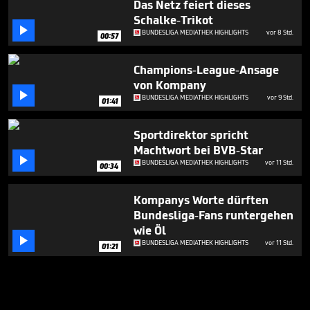
Das Netz feiert dieses
Schalke-Trikot

BUNDESLIGA MEDIATHEK HIGHLIGHTS
vor 8 Std.
00:57
Champions-League-Ansage
von Kompany

BUNDESLIGA MEDIATHEK HIGHLIGHTS
vor 9 Std.
01:41
Sportdirektor spricht
Machtwort bei BVB-Star

BUNDESLIGA MEDIATHEK HIGHLIGHTS
vor 11 Std.
00:34
Kompanys Worte dürften
Bundesliga-Fans runtergehen
wie Öl

BUNDESLIGA MEDIATHEK HIGHLIGHTS
vor 11 Std.
01:21