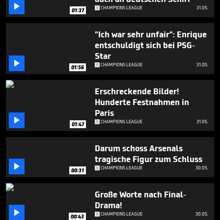

CHAMPIONS LEAGUE
31.05.
01:37
"Ich war sehr unfair": Enrique
entschuldigt sich bei PSG-
Star

CHAMPIONS LEAGUE
31.05.
01:56
Erschreckende Bilder!
Hunderte Festnahmen in
Paris

CHAMPIONS LEAGUE
31.05.
01:47
Darum schoss Arsenals
tragische Figur zum Schluss

CHAMPIONS LEAGUE
30.05.
00:31
Große Worte nach Final-
Drama!

CHAMPIONS LEAGUE
30.05.
00:43