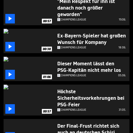
"Mein Respekt für ihn ist
59
danach noch größer
seconds
geworden"

CHAMPIONS LEAGUE
19.06.
00:57
Ex-Bayern-Spieler hat großen
Wunsch für Kompany

CHAMPIONS LEAGUE
18.06.
00:38
Dieser Moment lässt den
PSG-Kapitän nicht mehr los

CHAMPIONS LEAGUE
05.06.
01:06
Höchste
Sicherheitsvorkehrungen bei
PSG-Feier

CHAMPIONS LEAGUE
31.05.
00:57
Der Final-Frust richtet sich
auch an deutschen Schiri