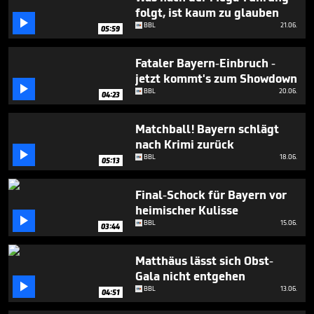
6
folgt, ist kaum zu glauben
minutes,

BBL
21.06.
43
05:59
seconds
Fataler Bayern-Einbruch -
jetzt kommt's zum Showdown

BBL
20.06.
04:23
Matchball! Bayern schlägt
nach Krimi zurück

BBL
18.06.
05:13
Final-Schock für Bayern vor
heimischer Kulisse

BBL
15.06.
03:44
Matthäus lässt sich Obst-
Gala nicht entgehen

BBL
13.06.
04:51