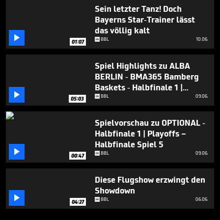
Sein letzter Tanz! Doch
Bayerns Star-Trainer lässt
das völlig kalt

BBL
10.06.
01:07
Spiel Highlights zu ALBA
BERLIN - BMA365 Bamberg
Baskets - Halbfinale 1 |

Playoffs – Halbfinale Spiel 5
BBL
09.06.
05:03
Spielvorschau zu OPTIONAL -
Halbfinale 1 | Playoffs –
Halbfinale Spiel 5

BBL
09.06.
00:47
Diese Flugshow erzwingt den
Showdown

BBL
06.06.
04:27