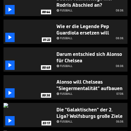
seconds
Rodris Abschied an?

FUSSBALL
08.08.

00:44
Wie er die Legende Pep
Guardiola ersetzen will

FUSSBALL
08.08.

01:22
Darum entschied sich Alonso
für Chelsea

FUSSBALL
08.08.

00:49
Alonso will Chelseas
"Siegermentalität" aufbauen

FUSSBALL
07.08.

00:36
Die "Galaktischen" der 2.
Liga? Wolfsburgs große Ziele

FUSSBALL
06.08.

03:17