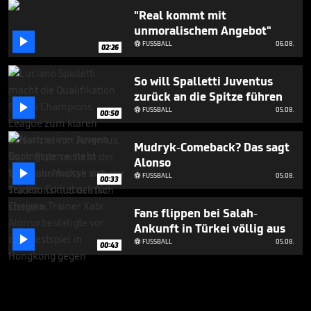
"Real kommt mit
unmoralischem Angebot"

FUSSBALL
06.08.

02:26
So will Spalletti Juventus
zurück an die Spitze führen

FUSSBALL
05.08.

00:50
Mudryk-Comeback? Das sagt
Alonso

FUSSBALL
05.08.

00:33
Fans flippen bei Salah-
Ankunft in Türkei völlig aus

FUSSBALL
05.08.

00:43