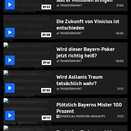
soll er Millionen bringen
seconds

TRANSFERMARKT
07.08.

01:51
Die Zukunft von Vinícius ist
entschieden

TRANSFERMARKT
06.08.

01:58
Wird dieser Bayern-Poker
jetzt richtig heiß?

TRANSFERMARKT
06.08.

01:41
Wird Asllanis Traum
tatsächlich wahr?

TRANSFERMARKT
31.07.

01:55
Plötzlich Bayerns Mister 100
Prozent

BUNDESLIGA MEDIATHEK HIGHLIGHTS
31.07.
07:17