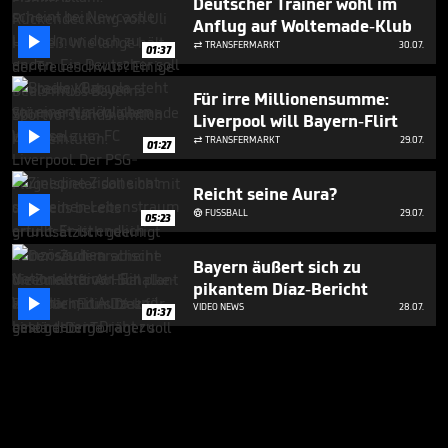
Deutscher Trainer wohl im
Anflug auf Woltemade-Klub

TRANSFERMARKT
30.07.

01:37
Für irre Millionensumme:
Liverpool will Bayern-Flirt

TRANSFERMARKT
29.07.

01:27
Reicht seine Aura?

FUSSBALL
29.07.

05:23
Bayern äußert sich zu
pikantem Díaz-Bericht

VIDEO NEWS
28.07.
01:37