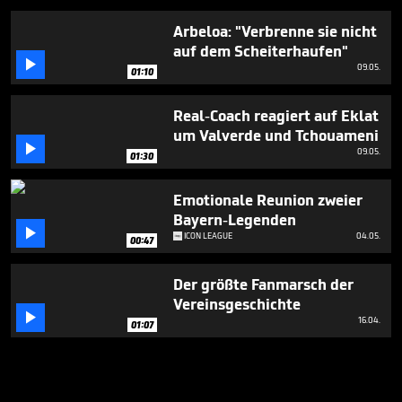
Arbeloa: "Verbrenne sie nicht
auf dem Scheiterhaufen"

09.05.
01:10
Real-Coach reagiert auf Eklat
um Valverde und Tchouameni

09.05.
01:30
Emotionale Reunion zweier
Bayern-Legenden

ICON LEAGUE
04.05.
00:47
Der größte Fanmarsch der
Vereinsgeschichte

16.04.
01:07