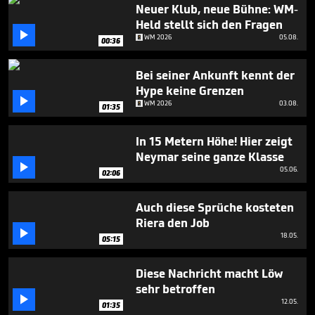
seconds
Neuer Klub, neue Bühne: WM-
Held stellt sich den Fragen

WM 2026
05.08.
00:36
Bei seiner Ankunft kennt der
Hype keine Grenzen

WM 2026
03.08.
01:35
In 15 Metern Höhe! Hier zeigt
Neymar seine ganze Klasse

05.06.
02:06
Auch diese Sprüche kosteten
Riera den Job

18.05.
05:15
Diese Nachricht macht Löw
sehr betroffen

12.05.
01:35