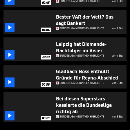

BUNDESLIGA MEDIATHEK HIGHLIGHTS
vor 2 Std.
02:45
Bester VAR der Welt? Das
sagt Dankert

BUNDESLIGA MEDIATHEK HIGHLIGHTS
vor 2 Std.
01:04
Leipzig hat Diomande-
Nachfolger im Visier

BUNDESLIGA MEDIATHEK HIGHLIGHTS
vor 4 Std.
02:02
Gladbach-Boss enthüllt
Gründe für Reyna-Abschied

BUNDESLIGA MEDIATHEK HIGHLIGHTS
vor 6 Std.
00:56
Bei diesen Superstars
kassierte die Bundesliga
richtig ab

BUNDESLIGA MEDIATHEK HIGHLIGHTS
vor 6 Std.
03:01