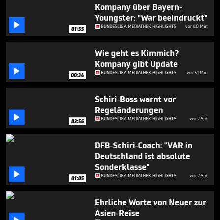
5
Kompany über Bayern-
minutes,
Youngster: "War beeindruckt"
19

BUNDESLIGA MEDIATHEK HIGHLIGHTS
vor 40 Min.
seconds
01:55
Wie geht es Kimmich?
Kompany gibt Update

BUNDESLIGA MEDIATHEK HIGHLIGHTS
vor 51 Min.
00:34
Schiri-Boss warnt vor
Regeländerungen

BUNDESLIGA MEDIATHEK HIGHLIGHTS
vor 2 Std.
02:56
DFB-Schiri-Coach: "VAR in
Deutschland ist absolute
Sonderklasse"

BUNDESLIGA MEDIATHEK HIGHLIGHTS
vor 2 Std.
01:05
Ehrliche Worte von Neuer zur
Asien-Reise