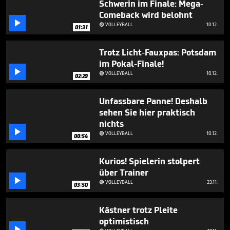
Schwerin im Finale: Mega-
Comeback wird belohnt

VOLLEYBALL
10.12.

01:31
Trotz Licht-Fauxpas: Potsdam
im Pokal-Finale!

VOLLEYBALL
10.12.

02:29
Unfassbare Panne! Deshalb
sehen Sie hier praktisch
nichts

VOLLEYBALL
10.12.

00:54
Kurios! Spielerin stolpert
über Trainer

VOLLEYBALL
23.11.

03:50
Kästner trotz Pleite
optimistisch
