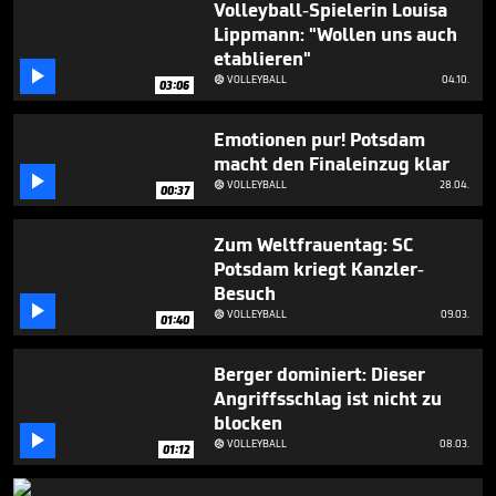
Volleyball-Spielerin Louisa
3
minutes,
Lippmann: "Wollen uns auch
14
etablieren"
seconds

VOLLEYBALL
04.10.

03:06
Emotionen pur! Potsdam
macht den Finaleinzug klar

VOLLEYBALL
28.04.

00:37
Zum Weltfrauentag: SC
Potsdam kriegt Kanzler-
Besuch

VOLLEYBALL
09.03.

01:40
Berger dominiert: Dieser
Angriffsschlag ist nicht zu
blocken

VOLLEYBALL
08.03.

01:12