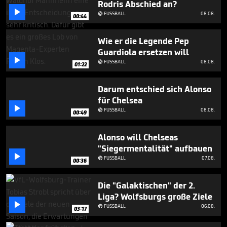
Rodris Abschied an?
4

minutes,
FUSSBALL
08.08.

00:44
12
seconds
Wie er die Legende Pep
Guardiola ersetzen will

FUSSBALL
08.08.

01:22
Darum entschied sich Alonso
für Chelsea

FUSSBALL
08.08.

00:49
Alonso will Chelseas
"Siegermentalität" aufbauen

FUSSBALL
07.08.

00:36
Die "Galaktischen" der 2.
Liga? Wolfsburgs große Ziele

FUSSBALL
06.08.

03:17