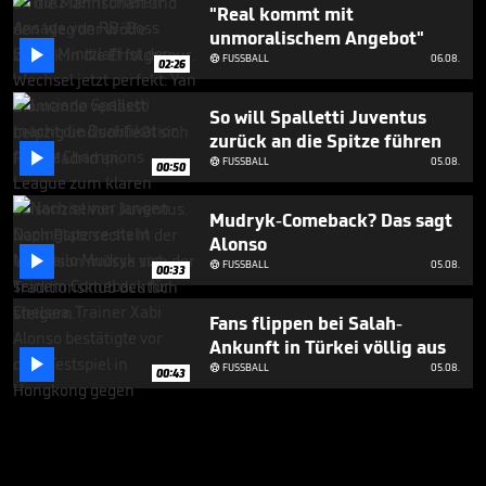
"Real kommt mit
unmoralischem Angebot"

FUSSBALL
06.08.

02:26
So will Spalletti Juventus
zurück an die Spitze führen

FUSSBALL
05.08.

00:50
Mudryk-Comeback? Das sagt
Alonso

FUSSBALL
05.08.

00:33
Fans flippen bei Salah-
Ankunft in Türkei völlig aus

FUSSBALL
05.08.

00:43