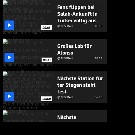
Fans flippen bei
Salah-Ankunft in
Türkei völlig aus

FUSSBALL
05.08.

00:43
Großes Lob für
Alonso

FUSSBALL
05.08.

00:23
Nächste Station für
ter Stegen steht
fest

FUSSBALL
04.08.

00:40
Nächste
Verbalattacke
gegen Infantino