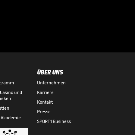
"Die FIFA will den
Fußball erpressen"

WM 2026
31.07.
01:19
ÜBER UNS
ogramm
Unternehmen
-Casino und
Karriere
theken
Kontakt
etten
Presse
 Akademie
SPORT1 Business