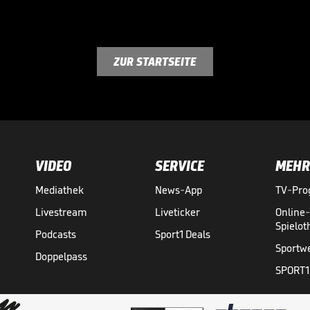
ZUR STARTSEITE
VIDEO
SERVICE
MEHR
Mediathek
News-App
TV-Pr
Livestream
Liveticker
Online
Spielo
Podcasts
Sport1 Deals
Sportw
Doppelpass
SPORT1