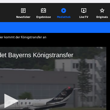





Newsticker
Ergebnisse
Mediathek
Live TV
Originals
Hier kommt der Königstransfer an
et Bayerns Königstransfer
er landet Bayerns
 einem Privatjet in der Nähe von
eg in die Innenstadt.
01.07.20