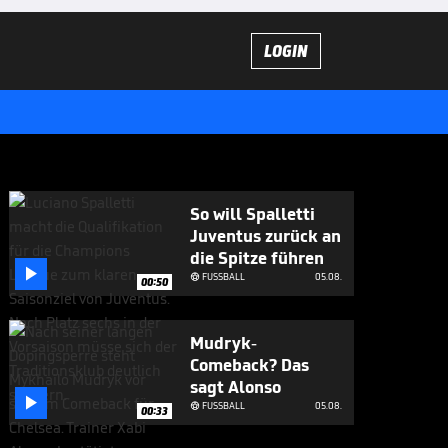
LOGIN
So will Spalletti
Juventus zurück an
die Spitze führen

FUSSBALL
05.08.

00:50
Mudryk-
Comeback? Das
sagt Alonso

FUSSBALL
05.08.

00:33