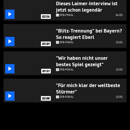
Dieses Laimer-Interview ist
jetzt schon legendär

DFB-POKAL
24.05.
02:54
"Blitz-Trennung" bei Bayern?
So reagiert Eberl

DFB-POKAL
23.05.
03:01
"Wir haben nicht unser
bestes Spiel gezeigt"

DFB-POKAL
23.05.
01:51
"Für mich klar der weltbeste
Stürmer"

DFB-POKAL
23.05.
02:08