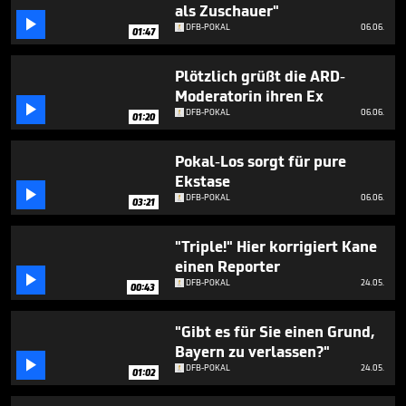
41
als Zuschauer"

seconds
DFB-POKAL
06.06.
01:47
Plötzlich grüßt die ARD-
Moderatorin ihren Ex

DFB-POKAL
06.06.
01:20
Pokal-Los sorgt für pure
Ekstase

DFB-POKAL
06.06.
03:21
"Triple!" Hier korrigiert Kane
einen Reporter

DFB-POKAL
24.05.
00:43
"Gibt es für Sie einen Grund,
Bayern zu verlassen?"

DFB-POKAL
24.05.
01:02