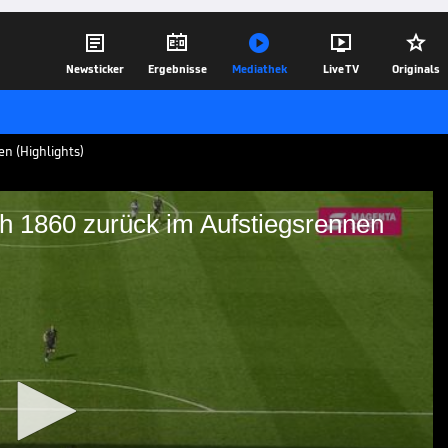





Newsticker
Ergebnisse
Mediathek
Live TV
Originals
n (Highlights)
ch 1860 zurück im Aufstiegsrennen
eldet sich 1860 zurück im
 Tore und Highlights | 3. Liga
25.04.22