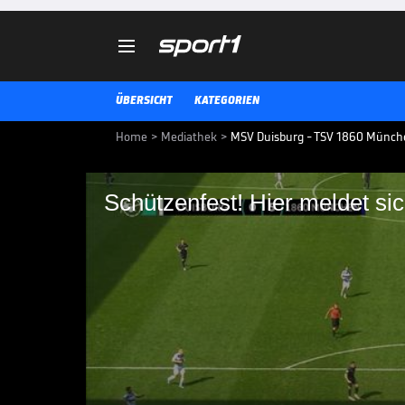

ÜBERSICHT
KATEGORIEN
Home
>
Mediathek
>
MSV Duisburg - TSV 1860 Münche
Schützenfest! Hier meldet si
Schützenfest! Hier m
Aufstiegsrennen
MSV Duisburg - TSV 1860 München:
3. LIGA MEDIATHEK HIGHLIGHTS