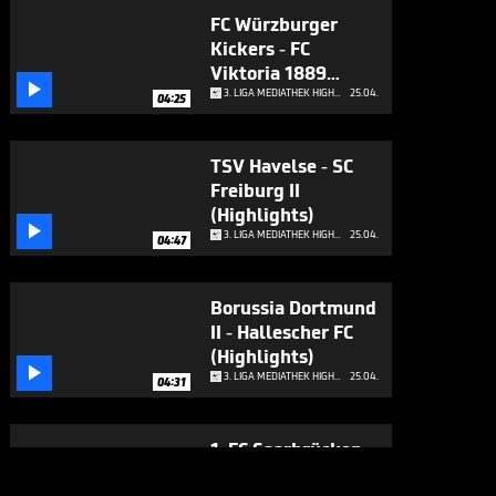
FC Würzburger
Kickers - FC
Viktoria 1889

Berlin (Highlights)
3. LIGA MEDIATHEK HIGHLIGHTS
25.04.
04:25
TSV Havelse - SC
Freiburg II
(Highlights)

3. LIGA MEDIATHEK HIGHLIGHTS
25.04.
04:47
Borussia Dortmund
II - Hallescher FC
(Highlights)

3. LIGA MEDIATHEK HIGHLIGHTS
25.04.
04:31
1. FC Saarbrücken -
SC Verl