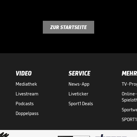
ZUR STARTSEITE
VIDEO
SERVICE
MEHR
Mediathek
News-App
TV-Pr
Livestream
Liveticker
Online
Spielo
Podcasts
Sport1 Deals
Sportw
Doppelpass
SPORT1