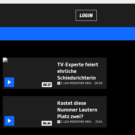
LOGIN
TV-Experte feiert
ehrliche
Schiedsrichterin

3. LIGA MEDIATHEK HIGHLIGHTS
08.08.
06:27
Kostet diese
Nummer Lautern
Platz zwei?

3. LIGA MEDIATHEK HIGHLIGHTS
25.04.
04:24