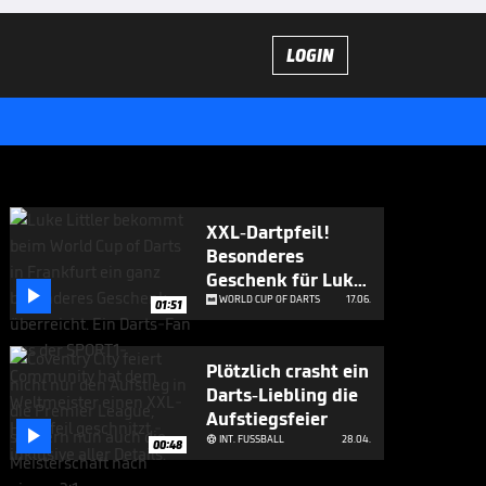
LOGIN
XXL-Dartpfeil!
Besonderes
Geschenk für Luke

Littler
WORLD CUP OF DARTS
17.06.
01:51
Plötzlich crasht ein
Darts-Liebling die
Aufstiegsfeier

INT. FUSSBALL
28.04.

00:48