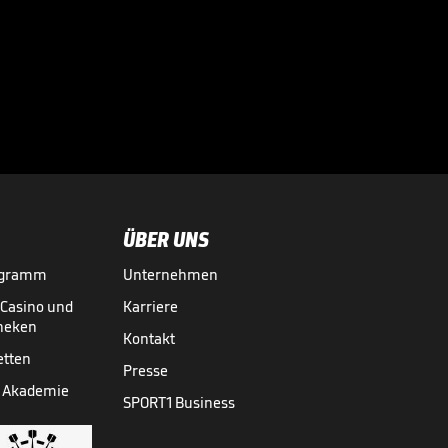
seinem deutschen

Gegner
18.04.
02:23
ÜBER UNS
ogramm
Unternehmen
-Casino und
Karriere
theken
Kontakt
etten
Presse
 Akademie
SPORT1 Business