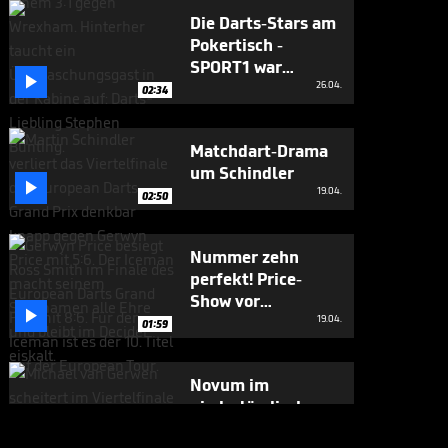
Die Darts-Stars am
Pokertisch -
SPORT1 war

mittendrin
26.04.
02:34
Matchdart-Drama
um Schindler

19.04.
02:50
Nummer zehn
perfekt! Price-
Show vor

deutschen Fans
19.04.
01:59
Novum im
niederländischen
Kracher

19.04.