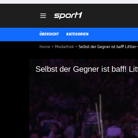

ÜBERSICHT
KATEGORIEN
Home
>
Mediathek
>
Selbst der Gegner ist baff! Littl
Selbst der Gegner ist baff! Li
Selbst der Gegner ist
geht weiter
Luke Littler performt weiter in s
Viertelfinale des letzten Spielta
Punkte im Average, sondern wirf
vorbei.