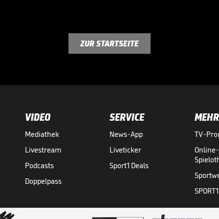
ZUR STARTSEITE
VIDEO
SERVICE
MEHR
Mediathek
News-App
TV-Pr
Livestream
Liveticker
Online
Spielo
Podcasts
Sport1 Deals
Sportw
Doppelpass
SPORT1