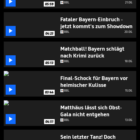

6
BBL
21.06.
05:59
minutes,
29
seconds
Fataler Bayern-Einbruch -
jetzt kommt's zum Showdown

BBL
20.06.
04:23
Matchball! Bayern schlägt
nach Krimi zurück

BBL
18.06.
05:13
Final-Schock für Bayern vor
heimischer Kulisse

BBL
15.06.
03:44
Matthäus lässt sich Obst-
Gala nicht entgehen

BBL
13.06.
04:51
Sein letzter Tanz! Doch