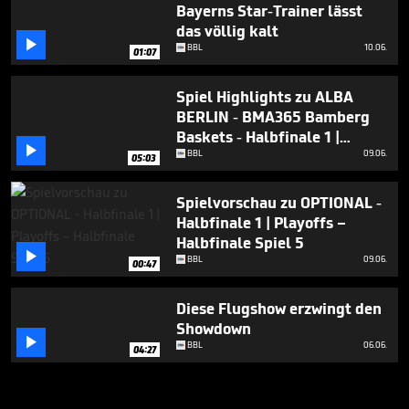
Bayerns Star-Trainer lässt
das völlig kalt

BBL
10.06.
01:07
Spiel Highlights zu ALBA
BERLIN - BMA365 Bamberg
Baskets - Halbfinale 1 |

Playoffs – Halbfinale Spiel 5
BBL
09.06.
05:03
Spielvorschau zu OPTIONAL -
Halbfinale 1 | Playoffs –
Halbfinale Spiel 5

BBL
09.06.
00:47
Diese Flugshow erzwingt den
Showdown

BBL
06.06.
04:27