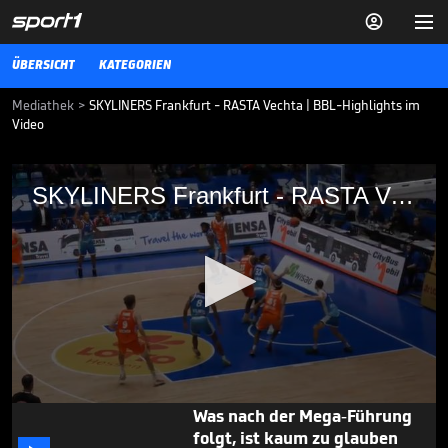


ÜBERSICHT
KATEGORIEN
Mediathek
>
SKYLINERS Frankfurt - RASTA Vechta | BBL-Highlights im
Video
SKYLINERS Frankfurt - RASTA Vechta
SKYLINERS Frankfurt - RASTA Vechta
Die BBL-Highlights der Partie SKYLINERS Frankfurt - RASTA Vechta
im Video.
BBL
14.10.25
"Wegweisend": FC Bayern
plant großes Projekt

BBL
04.08.
00:42
0
Was nach der Mega-Führung
seconds
folgt, ist kaum zu glauben
of