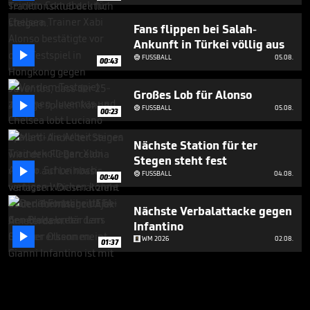
Fans flippen bei Salah-
Ankunft in Türkei völlig aus

FUSSBALL
05.08.

00:43
Großes Lob für Alonso

FUSSBALL
05.08.

00:23
Nächste Station für ter
Stegen steht fest

FUSSBALL
04.08.

00:40
Nächste Verbalattacke gegen
Infantino

WM 2026
02.08.
01:37