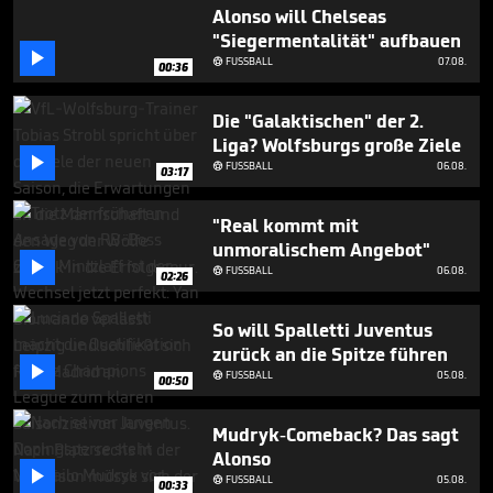
54
Alonso will Chelseas
seconds
"Siegermentalität" aufbauen

FUSSBALL
07.08.

00:36
Die "Galaktischen" der 2.
Liga? Wolfsburgs große Ziele

FUSSBALL
06.08.

03:17
"Real kommt mit
unmoralischem Angebot"

FUSSBALL
06.08.

02:26
So will Spalletti Juventus
zurück an die Spitze führen

FUSSBALL
05.08.

00:50
Mudryk-Comeback? Das sagt
Alonso

FUSSBALL
05.08.

00:33