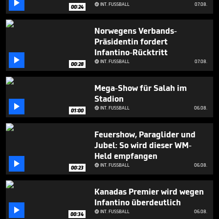

minute,
INT. FUSSBALL
07.08.

00:24
21
seconds
Norwegens Verbands-
Präsidentin fordert
Infantino-Rücktritt

INT. FUSSBALL
07.08.

00:28
Mega-Show für Salah im
Stadion

INT. FUSSBALL
06.08.

01:00
Feuershow, Paraglider und
Jubel: So wird dieser WM-
Held empfangen

INT. FUSSBALL
06.08.

00:23
Kanadas Premier wird wegen
Infantino überdeutlich

INT. FUSSBALL
06.08.

00:34