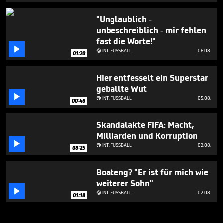
"Unglaublich -
unbeschreiblich - mir fehlen
fast die Worte!"

INT. FUSSBALL
06.08.

01:20
Hier entfesselt ein Superstar
geballte Wut

INT. FUSSBALL
05.08.

00:46
Skandalakte FIFA: Macht,
Milliarden und Korruption

INT. FUSSBALL
02.08.

08:25
Boateng? "Er ist für mich wie
weiterer Sohn"

INT. FUSSBALL
02.08.

01:18