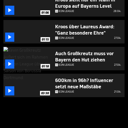
Europa auf Bayerns Level

ICON LEAGUE
28.04.
01:06
Kroos über Laureus Award:
"Ganz besondere Ehre"

ICON LEAGUE
27.04.
01:15
Auch Großkreutz muss vor
Bayern den Hut ziehen

ICON LEAGUE
27.04.
01:18
600km in 96h? Influencer
setzt neue Maßstäbe

ICON LEAGUE
21.04.
03:30