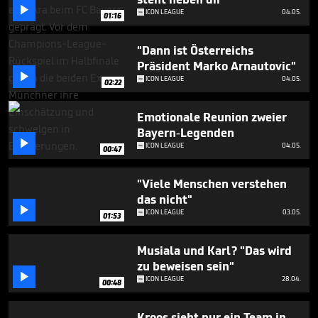
minute,

ICON LEAGUE
04.05.
39
01:16
seconds
"Dann ist Österreichs
Präsident Marko Arnautovic"

ICON LEAGUE
04.05.
02:22
Emotionale Reunion zweier
Bayern-Legenden

ICON LEAGUE
04.05.
00:47
"Viele Menschen verstehen
das nicht"

ICON LEAGUE
03.05.
01:53
Musiala und Karl? "Das wird
zu beweisen sein"

ICON LEAGUE
28.04.
00:48
Kroos sieht nur ein Team in