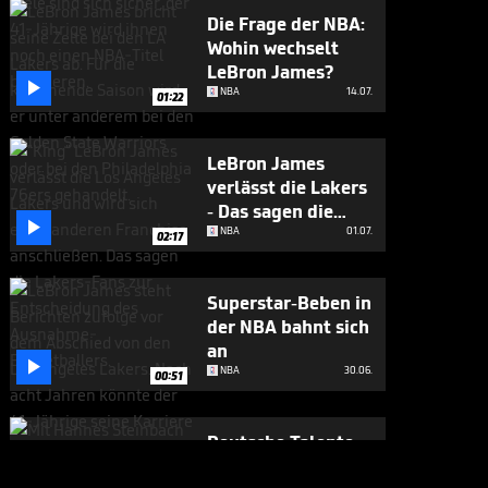
Die Frage der NBA:
Wohin wechselt
LeBron James?

NBA
14.07.
01:22
LeBron James
verlässt die Lakers
- Das sagen die

Fans
NBA
01.07.
02:17
Superstar-Beben in
der NBA bahnt sich
an

NBA
30.06.
00:51
Deutsche Talente
lassen NBA-Star