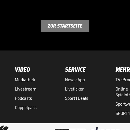
ZUR STARTSEITE
VIDEO
SERVICE
MEHR
Mediathek
News-App
TV-Pr
Livestream
Liveticker
Online
Spielo
Podcasts
Sport1 Deals
Sportw
Doppelpass
SPORT1