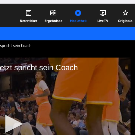





Newsticker
Ergebnisse
Mediathek
Live TV
Originals
spricht sein Coach
tzt spricht sein Coach
tar! Jetzt spricht sein
en die Cleveland Cavaliers verletzt vom
t nach der Partie ein Update zu seinem