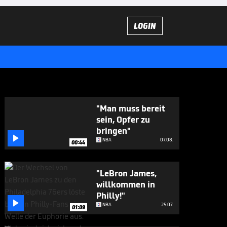
LOGIN
"Man muss bereit
sein, Opfer zu
bringen"

NBA
07.08.
00:44
"LeBron James,
willkommen in
Philly!"

NBA
25.07.
01:09