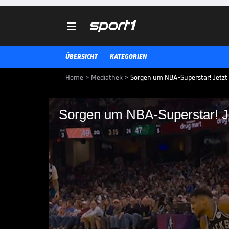

ÜBERSICHT
KATEGORIEN
Home
>
Mediathek
>
Sorgen um NBA-Superstar! Jetzt 
Sorgen um NBA-Superstar! Je
Sorgen um NBA-Supers
Coach
Giannis Antetokounmpo muss geg
Feld. Bucks-Coach Doc Rivers gib
Superstar.