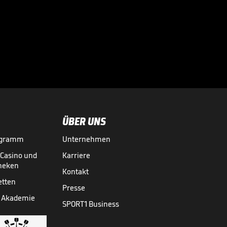
"Größer als
Silvester" - So
feiert New York

seine Knicks
NBA
19.06.
01:37
ÜBER UNS
ogramm
Unternehmen
-Casino und
Karriere
theken
Kontakt
etten
Presse
 Akademie
SPORT1 Business