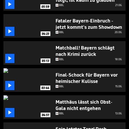
folgt, ist kaum zu glauben
3

BBL
21.06.
05:59
minutes,
14
seconds
Fataler Bayern-Einbruch -
jetzt kommt's zum Showdown

BBL
20.06.
04:23
Matchball! Bayern schlägt
nach Krimi zurück

BBL
18.06.
05:13
Final-Schock für Bayern vor
heimischer Kulisse

BBL
15.06.
03:44
Matthäus lässt sich Obst-
Gala nicht entgehen

BBL
13.06.
04:51