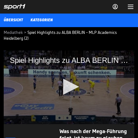


ÜBERSICHT
KATEGORIEN
Mediathek
>
Spiel Highlights zu ALBA BERLIN - MLP Academics
Heidelberg (2)
Spiel Highlights zu ALBA BERLIN - MLP
Spiel Highlights zu ALBA BERLIN - MLP Academics Heidelberg (2)
Academics Heidelberg (2)
Spiel Highlights zu ALBA BERLIN - MLP Academics Heidelberg (2)
BBL
01.05.24
"Wegweisend": FC Bayern
plant großes Projekt

BBL
04.08.
00:42
0
Was nach der Mega-Führung
seconds
of