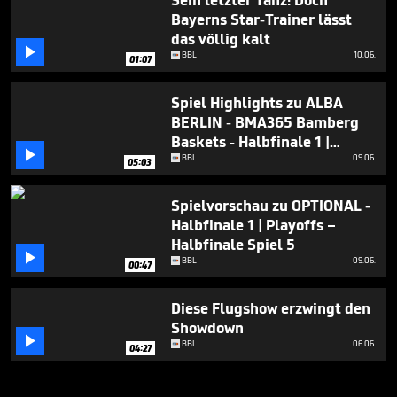
Sein letzter Tanz! Doch
Bayerns Star-Trainer lässt
das völlig kalt

BBL
10.06.
01:07
Spiel Highlights zu ALBA
BERLIN - BMA365 Bamberg
Baskets - Halbfinale 1 |

Playoffs – Halbfinale Spiel 5
BBL
09.06.
05:03
Spielvorschau zu OPTIONAL -
Halbfinale 1 | Playoffs –
Halbfinale Spiel 5

BBL
09.06.
00:47
Diese Flugshow erzwingt den
Showdown

BBL
06.06.
04:27