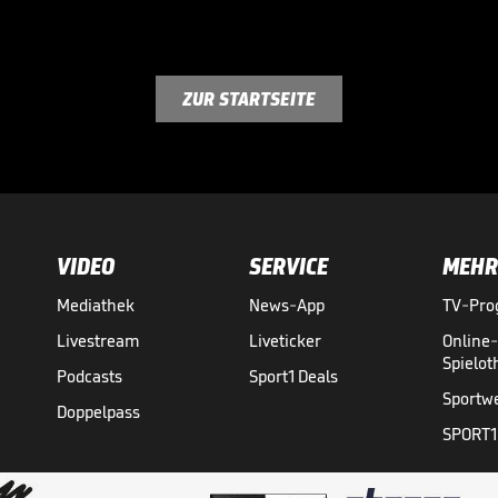
ZUR STARTSEITE
VIDEO
SERVICE
MEHR
Mediathek
News-App
TV-Pr
Livestream
Liveticker
Online
Spielo
Podcasts
Sport1 Deals
Sportw
Doppelpass
SPORT1