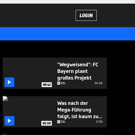
LOGIN
"Wegweisend": FC
Bayern plant
großes Projekt

BBL
04.08.
00:42
Was nach der
Mega-Führung
folgt, ist kaum zu

glauben
BBL
21.06.
05:59