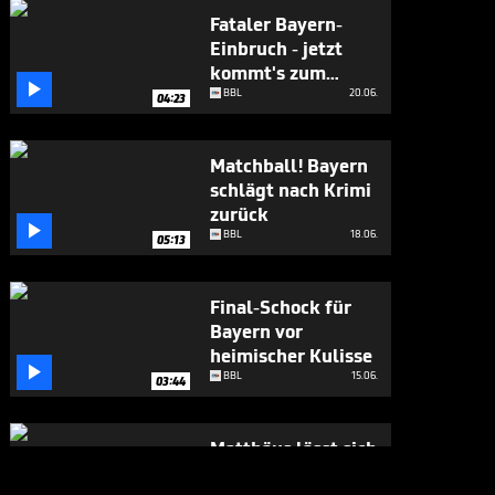
Fataler Bayern-
Einbruch - jetzt
kommt's zum

Showdown
BBL
20.06.
04:23
Matchball! Bayern
schlägt nach Krimi
zurück

BBL
18.06.
05:13
Final-Schock für
Bayern vor
heimischer Kulisse

BBL
15.06.
03:44
Matthäus lässt sich
Obst-Gala nicht