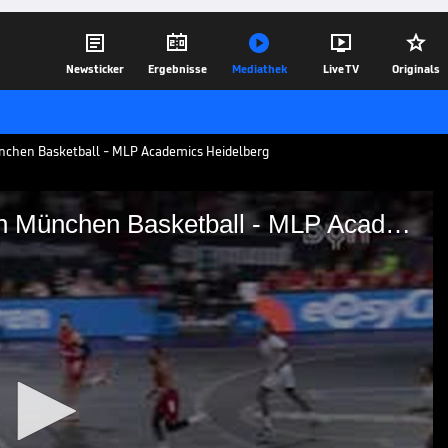





Newsticker
Ergebnisse
Mediathek
Live TV
Originals
ünchen Basketball - MLP Academics Heidelberg
Spiel Highlights zu FC Bayern München Basketball - MLP Academics Heidelberg
FC Bayern München
ademics Heidelberg
ünchen Basketball - MLP Academics
04.11.25