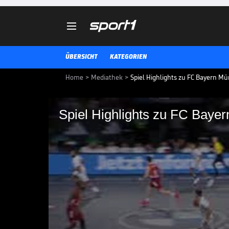

ÜBERSICHT
KATEGORIEN
Home
>
Mediathek
>
Spiel Highlights zu FC Bayern M
Spiel Highlights zu 
Basketball - MLP Ac
Spiel Highlights zu FC Bayern M
Heidelberg
BBL