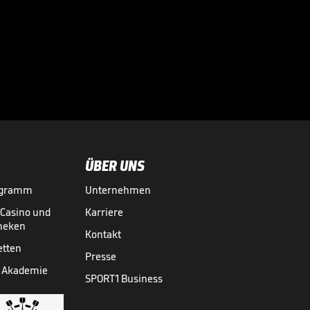
Diese Flugshow
erzwingt den
Showdown

BBL
06.06.
04:27
ÜBER UNS
ogramm
Unternehmen
-Casino und
Karriere
theken
Kontakt
etten
Presse
 Akademie
SPORT1 Business