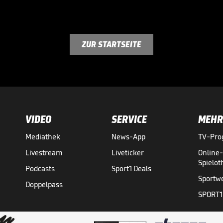
ZUR STARTSEITE
VIDEO
SERVICE
MEHR
Mediathek
News-App
TV-Pr
Livestream
Liveticker
Online
Spielo
Podcasts
Sport1 Deals
Sportw
Doppelpass
SPORT1