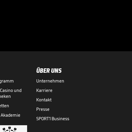
Dieses Spiel
spaltet die
Gemüter

HANDBALL-BUNDESLIGA
05.06.
03:11
ÜBER UNS
ogramm
Unternehmen
-Casino und
Karriere
theken
Kontakt
etten
Presse
 Akademie
SPORT1 Business