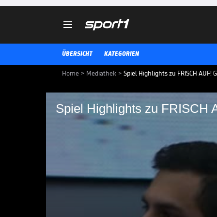

ÜBERSICHT
KATEGORIEN
Home
>
Mediathek
>
Spiel Highlights zu FRISCH AUF! 
Spiel Highlights zu FRISCH 
Spiel Highlights zu 
TVB Stuttgart
Spiel Highlights zu FRISCH AUF! 
HANDBALL-BUNDESLIGA