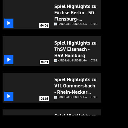
Spiel Highlights zu
Füchse Berlin - SG
Flensburg-

Handewitt
HANDBALL-BUNDESLIGA
07.06.
04:04
Spiel Highlights zu
ThSV Eisenach -
HSV Hamburg

HANDBALL-BUNDESLIGA
07.06.
06:11
Spiel Highlights zu
VfL Gummersbach
- Rhein-Neckar

Löwen
HANDBALL-BUNDESLIGA
07.06.
04:16
Spiel Highlights zu
TSV Hannover-