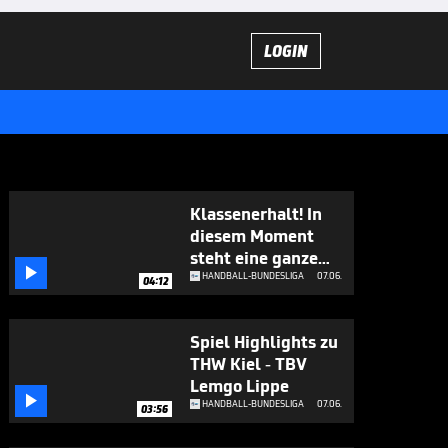
LOGIN
Klassenerhalt! In
diesem Moment
steht eine ganze

Halle Kopf
HANDBALL-BUNDESLIGA
07.06.
04:12
Spiel Highlights zu
THW Kiel - TBV
Lemgo Lippe

HANDBALL-BUNDESLIGA
07.06.
03:56