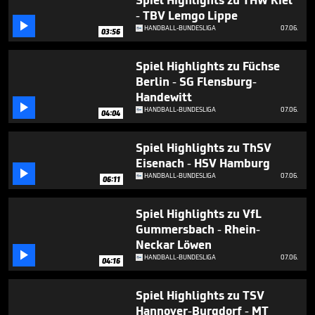
Spiel Highlights zu THW Kiel
3
- TBV Lemgo Lippe
minutes,

44
HANDBALL-BUNDESLIGA
07.06.
03:56
seconds
Spiel Highlights zu Füchse
Berlin - SG Flensburg-
Handewitt

HANDBALL-BUNDESLIGA
07.06.
04:04
Spiel Highlights zu ThSV
Eisenach - HSV Hamburg

HANDBALL-BUNDESLIGA
07.06.
06:11
Spiel Highlights zu VfL
Gummersbach - Rhein-
Neckar Löwen

HANDBALL-BUNDESLIGA
07.06.
04:16
Spiel Highlights zu TSV
Hannover-Burgdorf - MT