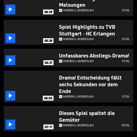
Melsungen

HANDBALL-BUNDESLIGA
07.06.
06:29
Spiel Highlights zu TVB
Stuttgart - HC Erlangen

HANDBALL-BUNDESLIGA
07.06.
06:28
Unfassbares Abstiegs-Drama!

HANDBALL-BUNDESLIGA
07.06.
04:21
Drama! Entscheidung fällt
sechs Sekunden vor dem
Ende

HANDBALL-BUNDESLIGA
07.06.
06:05
Dieses Spiel spaltet die
Gemüter

HANDBALL-BUNDESLIGA
05.06.
03:11